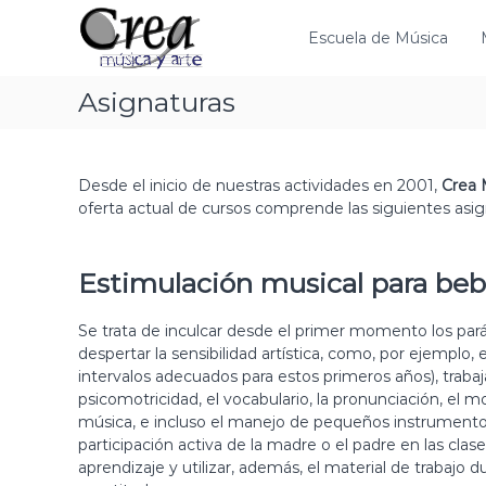
S
C
T
a
Escuela de Música
r
u
l
e
e
t
s
a
Asignaturas
a
c
M
r
u
ú
a
e
l
s
l
Desde el inicio de nuestras actividades en 2001,
Crea 
c
i
a
oferta actual de cursos comprende las siguientes asig
o
c
d
n
e
a
t
m
y
Estimulación musical para bebé
e
ú
A
n
s
r
i
Se trata de inculcar desde el primer momento los par
i
d
t
despertar la sensibilidad artística, como, por ejemplo, 
c
o
intervalos adecuados para estos primeros años), trabaja
e
a
psicomotricidad, el vocabulario, la pronunciación, el 
,
música, e incluso el manejo de pequeños instrumentos
t
participación activa de la madre o el padre en las clase
i
aprendizaje y utilizar, además, el material de trabajo
e