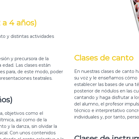
 a 4 años)
o y distintas actividades
Clases de canto
sión y precursora de la
a edad. Las clases están
En nuestras clases de canto 
ales para, de este modo, poder
su voz y le enseñamos cómo 
presentaciones teatrales.
establecer las bases de una téc
posterior de nódulos en las cu
cantando y haga disfrutar a lo
ños)
del alumno, el profesor impul
técnico e interpretativo concr
a, objetivos como el
individuales y, por tanto, pers
rítmica, así como de la
o y la danza, sin olvidar la
ical. Con unos contenidos
Clases de instr