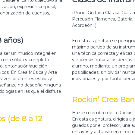
 desde el canto colectivo a la
zación, expresión corporal,
(Piano, Guitarra Clásica, Guitar
sonorización de cuentos,
Percusión Flamenca, Batería, 
Acordeón…)
8 años)
En esta asignatura se persigue
máximo partido de su instrum
ra ser un musico integral en
una técnica correcta y eficaz 
n una sólida y completa
y hacer disfrutar a los demás.
mo, entonación/audición,
alumno, mediante un programa
icos. En Crea Música y Arte
posibilidades, sin olvidar nun
viven diferentes estilos y
individuales y, por tanto, pers
a enseñanza no desdeña ninguna
ologías en las que el disfrute
Rockin’ Crea Ba
Hazte miembro de la Rockin’ 
s (de 8 a 12
En esta asignatura, dirigida a
guiados por el profesor, una 
ensayos y actuarán en directo