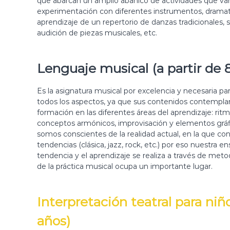
que abarcan un amplio abanico de actividades que van
d
experimentación con diferentes instrumentos, dramati
u
aprendizaje de un repertorio de danzas tradicionales, 
c
audición de piezas musicales, etc.
t
o
r
Lenguaje musical (a partir de 
a
a
r
Es la asignatura musical por excelencia y necesaria pa
t
todos los aspectos, ya que sus contenidos contempla
í
formación en las diferentes áreas del aprendizaje: rit
s
conceptos armónicos, improvisación y elementos gráf
t
somos conscientes de la realidad actual, en la que con
i
tendencias (clásica, jazz, rock, etc.) por eso nuestr
c
tendencia y el aprendizaje se realiza a través de metod
a
de la práctica musical ocupa un importante lugar.
e
n
e
Interpretación teatral para niño
l
s
años)
u