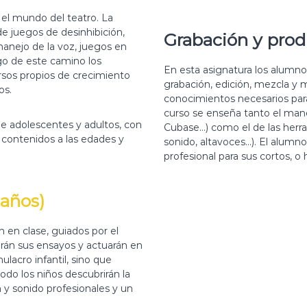
n el mundo del teatro. La
e juegos de desinhibición,
Grabación y prod
 manejo de la voz, juegos en
rgo de este camino los
En esta asignatura los alumno
rsos propios de crecimiento
grabación, edición, mezcla y 
os.
conocimientos necesarios para
curso se enseña tanto el mane
de adolescentes y adultos, con
Cubase…) como el de las herra
 contenidos a las edades y
sonido, altavoces…). El alumn
profesional para sus cortos, o
 años)
 en clase, guiados por el
drán sus ensayos y actuarán en
ulacro infantil, sino que
odo los niños descubrirán la
 y sonido profesionales y un