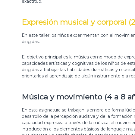
exactitud.
n
d
a
Expresión musical y corporal (2
d
e
i
En este taller los niños experimentan con el movimient
n
dirigidas.
s
t
El objetivo principal es la música como modo de expre
r
capacidades artísticas y cognitivas de los niños de est
u
dirigidas a trabajar las habilidades dramáticas y music
m
orientarles al aprendizaje de algún instrumento o a re
e
n
t
Música y movimiento (4 a 8 a
o
s
En esta asignatura se trabajan, siempre de forma lúdic
y
desarrollo de la percepción auditiva y de la formación 
p
capacidad expresiva a través de la música, el movimient
r
introducción a los elementos básicos de lenguaje mus
o