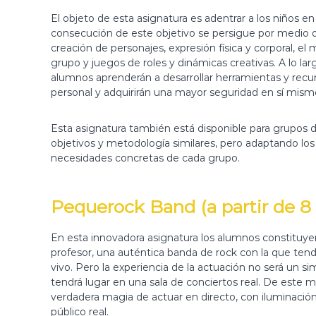
r
El objeto de esta asignatura es adentrar a los niños e
d
consecución de este objetivo se persigue por medio d
e
creación de personajes, expresión física y corporal, el
M
grupo y juegos de roles y dinámicas creativas. A lo la
a
alumnos aprenderán a desarrollar herramientas y recu
d
personal y adquirirán una mayor seguridad en sí mism
r
i
Esta asignatura también está disponible para grupos 
d
objetivos y metodología similares, pero adaptando los
necesidades concretas de cada grupo.
Pequerock Band (a partir de 8
En esta innovadora asignatura los alumnos constituyen
profesor, una auténtica banda de rock con la que ten
vivo. Pero la experiencia de la actuación no será un sim
tendrá lugar en una sala de conciertos real. De este m
verdadera magia de actuar en directo, con iluminación
público real.