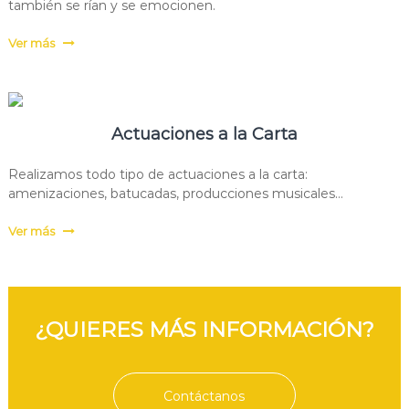
también se rían y se emocionen.
d
e
Ver más
i
n
s
t
r
u
Actuaciones a la Carta
m
e
Realizamos todo tipo de actuaciones a la carta:
n
amenizaciones, batucadas, producciones musicales…
t
o
s
Ver más
y
p
r
o
d
¿QUIERES MÁS INFORMACIÓN?
u
c
t
o
r
Contáctanos
a