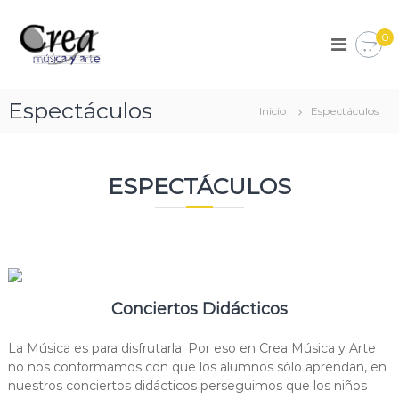
S
a
C
T
0
u
l
r
e
t
e
s
a
a
c
r
Espectáculos
u
M
Inicio
Espectáculos
a
e
ú
l
l
s
a
c
d
o
i
ESPECTÁCULOS
e
n
c
m
t
a
ú
e
s
y
n
i
A
c
i
r
a
d
,
t
o
Conciertos Didácticos
t
e
i
e
La Música es para disfrutarla. Por eso en Crea Música y Arte
n
no nos conformamos con que los alumnos sólo aprendan, en
d
nuestros conciertos didácticos perseguimos que los niños
a