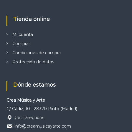
a
r
t
Tienda online
í
s
t
Mi cuenta
i
c
Comprar
a
e
Condiciones de compra
n
Protección de datos
e
l
s
u
r
Dónde estamos
d
e
M
Crea Música y Arte
a
C/ Cádiz, 10 - 28320 Pinto (Madrid)
d
r
Get Directions
i
info@creamusicayarte.com
d