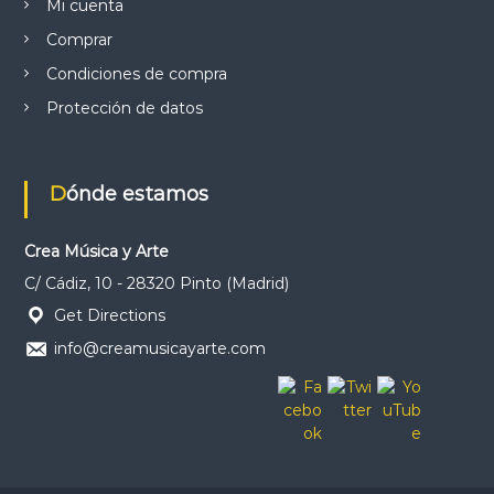
Mi cuenta
a
3
a
:
,
r
Comprar
5
1
t
9
0
Condiciones de compra
í
,
s
Protección de datos
0
€
t
0
.
i
c
€
a
Dónde estamos
.
e
n
e
Crea Música y Arte
l
s
C/ Cádiz, 10 - 28320 Pinto (Madrid)
u
r
Get Directions
d
info@creamusicayarte.com
e
M
a
d
r
i
d