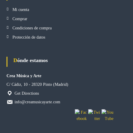
a
a
Mi cuenta
r
t
Comprar
í
s
Condiciones de compra
t
Protección de datos
i
c
a
e
n
Dónde estamos
e
l
s
Crea Música y Arte
u
C/ Cádiz, 10 - 28320 Pinto (Madrid)
r
d
Get Directions
e
M
info@creamusicayarte.com
a
d
r
i
d