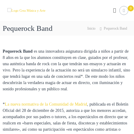
S
0
a
C
T
u
l
r
e
t
e
s
Pequerock Band
a
Inicio
Pequerock Band
a
c
r
u
M
a
e
ú
l
l
Pequerock Band
es una innovadora asignatura dirigida a niños a partir de
s
a
c
8 años en la que los alumnos constituyen en clase, guiados por el profesor,
d
o
i
e
una auténtica banda de rock con la que tendrán sus ensayos y actuarán en
n
c
m
vivo. Pero la experiencia de la actuación no será un simulacro infantil, sino
t
a
ú
que tendrá lugar en una sala de conciertos real*. De este modo los niños
e
s
y
descubrirán la verdadera magia de actuar en directo, con iluminación y
n
i
A
sonido profesionales y un público real.
c
i
r
a
d
,
t
o
*
La nueva normativa de la Comunidad de Madrid
, publicada en el Boletín
t
e
Oficial del 28 de diciembre de 2015, autoriza a que los menores accedan,
i
acompañados por sus padres o tutores, a los espectáculos en directo que se
e
n
realicen en «bares especiales, salas de fiesta, discotecas y establecimientos
d
similares», así como su participación «en espectáculos como artistas o
a