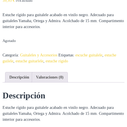
59,95
€
IVA incluido
d
e
Estuche rígido para guitalele acabado en vinilo negro. Adecuado para
i
n
guitaleles Yamaha, Ortega y Admira. Acolchado de 15 mm. Compartimento
s
interior para accesorios.
t
r
u
Agotado
m
e
Categoría:
Guitaleles y Accesorios
Etiquetas:
escuche guitalele
,
estuche
n
t
guilele
,
estuche guitarlele
,
estuche rígido
o
s
y
Descripción
Valoraciones (0)
p
r
o
Descripción
d
u
c
Estuche rígido para guitalele acabado en vinilo negro. Adecuado para
t
guitaleles Yamaha, Ortega y Admira. Acolchado de 15 mm. Compartimento
o
interior para accesorios.
r