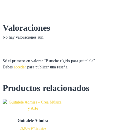
a
a
r
t
í
Valoraciones
s
t
No hay valoraciones aún.
i
c
a
e
n
Sé el primero en valorar “Estuche rígido para guitalele”
e
Debes
acceder
para publicar una reseña.
l
s
u
r
Productos relacionados
d
e
M
a
d
r
Guitalele Admira
i
d
59,00
€
IVA incluido