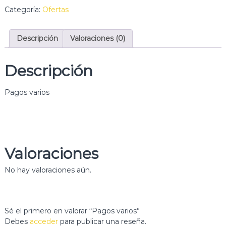
a
o
Categoría:
Ofertas
r
s
t
v
í
Descripción
Valoraciones (0)
a
s
r
t
i
i
Descripción
c
o
a
s
e
Pagos varios
c
n
a
e
n
l
t
s
u
i
r
d
Valoraciones
d
a
e
d
No hay valoraciones aún.
M
a
d
r
i
Sé el primero en valorar “Pagos varios”
d
Debes
acceder
para publicar una reseña.