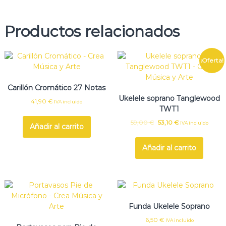
Productos relacionados
¡Oferta!
Carillón Cromático 27 Notas
Ukelele soprano Tanglewood
41,90
€
IVA incluido
TWT1
E
E
59,00
€
53,10
€
IVA incluido
Añadir al carrito
l
l
p
p
Añadir al carrito
r
r
e
e
c
c
i
i
o
o
o
a
r
c
Funda Ukelele Soprano
i
t
6,50
€
IVA incluido
g
u