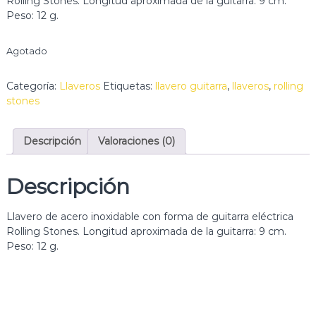
Rolling Stones. Longitud aproximada de la guitarra: 9 cm.
a
Peso: 12 g.
r
t
í
Agotado
s
t
Categoría:
Llaveros
Etiquetas:
llavero guitarra
,
llaveros
,
rolling
i
c
stones
a
e
n
Descripción
Valoraciones (0)
e
l
s
Descripción
u
r
d
Llavero de acero inoxidable con forma de guitarra eléctrica
e
Rolling Stones. Longitud aproximada de la guitarra: 9 cm.
M
Peso: 12 g.
a
d
r
i
d